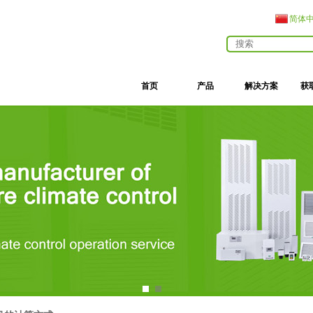
简体
首页
产品
解决方案
获