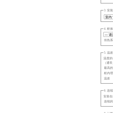
3. 安
4. 柜
传热系
5. 温差
温度的
（通常
最高的
柜内理
温差
6. 
安装在
连续的