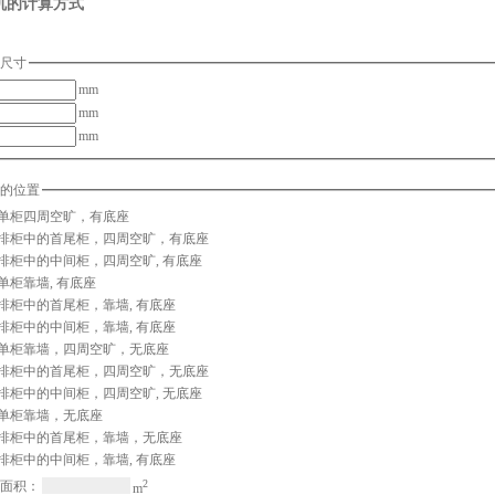
机的计算方式
体尺寸
mm
mm
mm
体的位置
单柜四周空旷，有底座
排柜中的首尾柜，四周空旷，有底座
排柜中的中间柜，四周空旷, 有底座
单柜靠墙, 有底座
排柜中的首尾柜，靠墙, 有底座
排柜中的中间柜，靠墙, 有底座
单柜靠墙，四周空旷，无底座
排柜中的首尾柜，四周空旷，无底座
排柜中的中间柜，四周空旷, 无底座
单柜靠墙，无底座
排柜中的首尾柜，靠墙，无底座
排柜中的中间柜，靠墙, 有底座
2
面积：
m