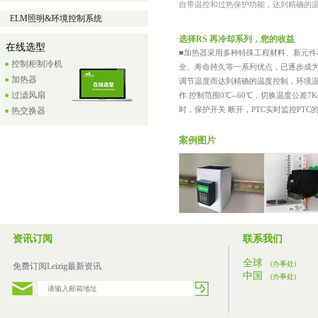
自带温控和过热保护功能，达到精确的温
ELM照明&环境控制系统
选择RS 再冷却系列，您的收益
在线选型
■加热器采用多种特殊工程材料、新元
控制柜制冷机
全、寿命持久等一系列优点，已逐步成为
加热器
调节温度而达到精确的温度控制，环境
过滤风扇
作.控制范围0℃--60℃，切换温度公差7
时，保护开关 断开，PTC实时监控PT
热交换器
案例图片
资讯订阅
联系我们
全球
(办事处)
免费订阅Leizig最新资讯
中国
(办事处)