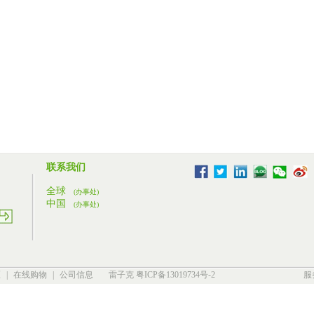
联系我们
全球
(办事处)
中国
(办事处)
区
|
在线购物
|
公司信息
雷子克 粤ICP备13019734号-2
服务